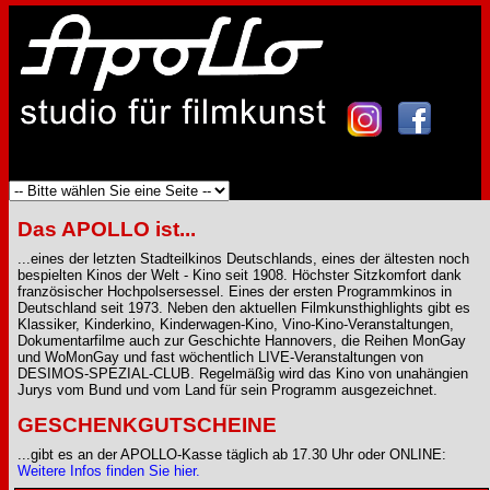
Das APOLLO ist...
...eines der letzten Stadteilkinos Deutschlands, eines der ältesten noch
bespielten Kinos der Welt - Kino seit 1908. Höchster Sitzkomfort dank
französischer Hochpolsersessel. Eines der ersten Programmkinos in
Deutschland seit 1973. Neben den aktuellen Filmkunsthighlights gibt es
Klassiker, Kinderkino, Kinderwagen-Kino, Vino-Kino-Veranstaltungen,
Dokumentarfilme auch zur Geschichte Hannovers, die Reihen MonGay
und WoMonGay und fast wöchentlich LIVE-Veranstaltungen von
DESIMOS-SPEZIAL-CLUB. Regelmäßig wird das Kino von unahängien
Jurys vom Bund und vom Land für sein Programm ausgezeichnet.
GESCHENKGUTSCHEINE
...gibt es an der APOLLO-Kasse täglich ab 17.30 Uhr oder ONLINE:
Weitere Infos finden Sie hier.