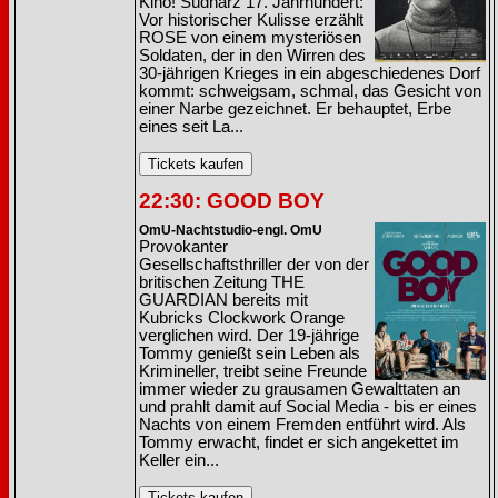
Kino! Südharz 17. Jahrhundert:
Vor historischer Kulisse erzählt
ROSE von einem mysteriösen
Soldaten, der in den Wirren des
30-jährigen Krieges in ein abgeschiedenes Dorf
kommt: schweigsam, schmal, das Gesicht von
einer Narbe gezeichnet. Er behauptet, Erbe
eines seit La...
22:30: GOOD BOY
OmU-Nachtstudio-engl. OmU
Provokanter
Gesellschaftsthriller der von der
britischen Zeitung THE
GUARDIAN bereits mit
Kubricks Clockwork Orange
verglichen wird. Der 19-jährige
Tommy genießt sein Leben als
Krimineller, treibt seine Freunde
immer wieder zu grausamen Gewalttaten an
und prahlt damit auf Social Media - bis er eines
Nachts von einem Fremden entführt wird. Als
Tommy erwacht, findet er sich angekettet im
Keller ein...