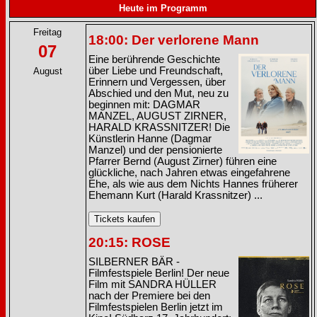
Heute im Programm
Freitag
18:00: Der verlorene Mann
07
Eine berührende Geschichte
über Liebe und Freundschaft,
August
Erinnern und Vergessen, über
Abschied und den Mut, neu zu
beginnen mit: DAGMAR
MANZEL, AUGUST ZIRNER,
HARALD KRASSNITZER! Die
Künstlerin Hanne (Dagmar
Manzel) und der pensionierte
Pfarrer Bernd (August Zirner) führen eine
glückliche, nach Jahren etwas eingefahrene
Ehe, als wie aus dem Nichts Hannes früherer
Ehemann Kurt (Harald Krassnitzer) ...
20:15: ROSE
SILBERNER BÄR -
Filmfestspiele Berlin! Der neue
Film mit SANDRA HÜLLER
nach der Premiere bei den
Filmfestspielen Berlin jetzt im