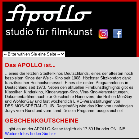
Das APOLLO ist...
...eines der letzten Stadteilkinos Deutschlands, eines der ältesten noch
bespielten Kinos der Welt - Kino seit 1908. Höchster Sitzkomfort dank
französischer Hochpolsersessel. Eines der ersten Programmkinos in
Deutschland seit 1973. Neben den aktuellen Filmkunsthighlights gibt es
Klassiker, Kinderkino, Kinderwagen-Kino, Vino-Kino-Veranstaltungen,
Dokumentarfilme auch zur Geschichte Hannovers, die Reihen MonGay
und WoMonGay und fast wöchentlich LIVE-Veranstaltungen von
DESIMOS-SPEZIAL-CLUB. Regelmäßig wird das Kino von unahängien
Jurys vom Bund und vom Land für sein Programm ausgezeichnet.
GESCHENKGUTSCHEINE
...gibt es an der APOLLO-Kasse täglich ab 17.30 Uhr oder ONLINE:
Weitere Infos finden Sie hier.