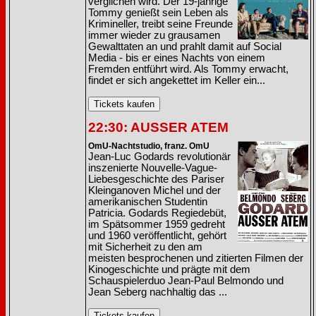
verglichen wird. Der 19-jährige
Tommy genießt sein Leben als
Krimineller, treibt seine Freunde
immer wieder zu grausamen
Gewalttaten an und prahlt damit auf Social
Media - bis er eines Nachts von einem
Fremden entführt wird. Als Tommy erwacht,
findet er sich angekettet im Keller ein...
22:30: AUSSER ATEM
OmU-Nachtstudio, franz. OmU
Jean-Luc Godards revolutionär
inszenierte Nouvelle-Vague-
Liebesgeschichte des Pariser
Kleinganoven Michel und der
amerikanischen Studentin
Patricia. Godards Regiedebüt,
im Spätsommer 1959 gedreht
und 1960 veröffentlicht, gehört
mit Sicherheit zu den am
meisten besprochenen und zitierten Filmen der
Kinogeschichte und prägte mit dem
Schauspielerduo Jean-Paul Belmondo und
Jean Seberg nachhaltig das ...