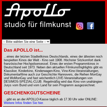
Das APOLLO ist...
...eines der letzten Stadteilkinos Deutschlands, eines der ältesten noch
bespielten Kinos der Welt - Kino seit 1908. Höchster Sitzkomfort dank
französischer Hochpolsersessel. Eines der ersten Programmkinos in
Deutschland seit 1973. Neben den aktuellen Filmkunsthighlights gibt es
Klassiker, Kinderkino, Kinderwagen-Kino, Vino-Kino-Veranstaltungen,
Dokumentarfilme auch zur Geschichte Hannovers, die Reihen MonGay
und WoMonGay und fast wöchentlich LIVE-Veranstaltungen von
DESIMOS-SPEZIAL-CLUB. Regelmäßig wird das Kino von unahängien
Jurys vom Bund und vom Land für sein Programm ausgezeichnet.
GESCHENKGUTSCHEINE
...gibt es an der APOLLO-Kasse täglich ab 17.30 Uhr oder ONLINE:
Weitere Infos finden Sie hier.