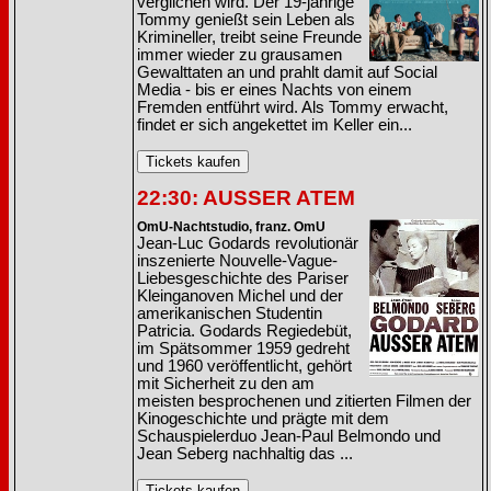
verglichen wird. Der 19-jährige
Tommy genießt sein Leben als
Krimineller, treibt seine Freunde
immer wieder zu grausamen
Gewalttaten an und prahlt damit auf Social
Media - bis er eines Nachts von einem
Fremden entführt wird. Als Tommy erwacht,
findet er sich angekettet im Keller ein...
22:30: AUSSER ATEM
OmU-Nachtstudio, franz. OmU
Jean-Luc Godards revolutionär
inszenierte Nouvelle-Vague-
Liebesgeschichte des Pariser
Kleinganoven Michel und der
amerikanischen Studentin
Patricia. Godards Regiedebüt,
im Spätsommer 1959 gedreht
und 1960 veröffentlicht, gehört
mit Sicherheit zu den am
meisten besprochenen und zitierten Filmen der
Kinogeschichte und prägte mit dem
Schauspielerduo Jean-Paul Belmondo und
Jean Seberg nachhaltig das ...