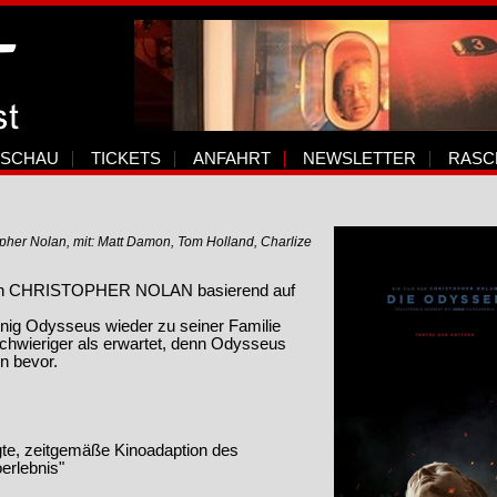
SCHAU
TICKETS
ANFAHRT
NEWSLETTER
RASC
topher Nolan, mit: Matt Damon, Tom Holland, Charlize
n CHRISTOPHER NOLAN basierend auf
ig Odysseus wieder zu seiner Familie
hwieriger als erwartet, denn Odysseus
n bevor.
gte, zeitgemäße Kinoadaption des
erlebnis"