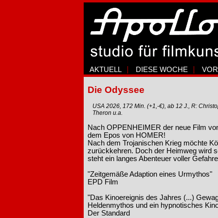
AKTUELL
DIESE WOCHE
VOR
Die Odyssee
USA 2026, 172 Min. (+1,-€), ab 12 J., R: Chris
Theron u.a.
Nach OPPENHEIMER der neue Film vo
dem Epos von HOMER!
Nach dem Trojanischen Krieg möchte Kön
zurückkehren. Doch der Heimweg wird sc
steht ein langes Abenteuer voller Gefahre
"Zeitgemäße Adaption eines Urmythos"
EPD Film
"Das Kinoereignis des Jahres (...) Gewa
Heldenmythos und ein hypnotisches Kino
Der Standard