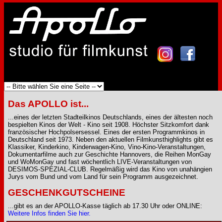
Das APOLLO ist...
...eines der letzten Stadteilkinos Deutschlands, eines der ältesten noch
bespielten Kinos der Welt - Kino seit 1908. Höchster Sitzkomfort dank
französischer Hochpolsersessel. Eines der ersten Programmkinos in
Deutschland seit 1973. Neben den aktuellen Filmkunsthighlights gibt es
Klassiker, Kinderkino, Kinderwagen-Kino, Vino-Kino-Veranstaltungen,
Dokumentarfilme auch zur Geschichte Hannovers, die Reihen MonGay
und WoMonGay und fast wöchentlich LIVE-Veranstaltungen von
DESIMOS-SPEZIAL-CLUB. Regelmäßig wird das Kino von unahängien
Jurys vom Bund und vom Land für sein Programm ausgezeichnet.
GESCHENKGUTSCHEINE
...gibt es an der APOLLO-Kasse täglich ab 17.30 Uhr oder ONLINE:
Weitere Infos finden Sie hier.