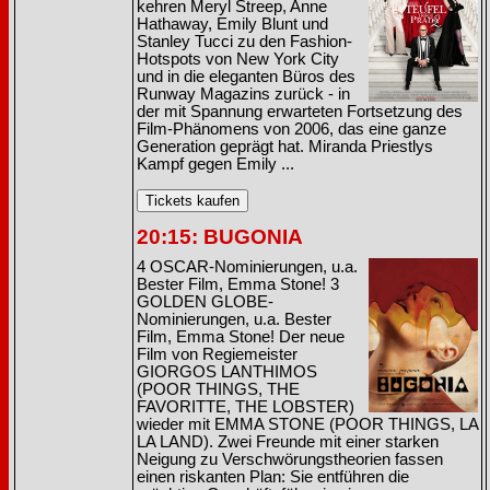
kehren Meryl Streep, Anne
Hathaway, Emily Blunt und
Stanley Tucci zu den Fashion-
Hotspots von New York City
und in die eleganten Büros des
Runway Magazins zurück - in
der mit Spannung erwarteten Fortsetzung des
Film-Phänomens von 2006, das eine ganze
Generation geprägt hat. Miranda Priestlys
Kampf gegen Emily ...
20:15: BUGONIA
4 OSCAR-Nominierungen, u.a.
Bester Film, Emma Stone! 3
GOLDEN GLOBE-
Nominierungen, u.a. Bester
Film, Emma Stone! Der neue
Film von Regiemeister
GIORGOS LANTHIMOS
(POOR THINGS, THE
FAVORITTE, THE LOBSTER)
wieder mit EMMA STONE (POOR THINGS, LA
LA LAND). Zwei Freunde mit einer starken
Neigung zu Verschwörungstheorien fassen
einen riskanten Plan: Sie entführen die