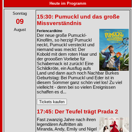
Heute im Programm
Sonntag
15:30: Pumuckl und das große
09
Missverständnis
August
Feriencardkino
Der neue große Pumuckl-
Kinofilm, so herzig! Pumuckl
neckt, Pumuckl versteckt und
niemand was meckt: Der
Kobold mit dem roten Haar und
der groooßen Vorliebe für
Schabernack ist zurück! Eine
Schildkröte, ein Ausflug aufs
Land und dann auch noch Nachbar Burkes
Geburtstag: Bei Pumuckl und Eder ist in
diesem Sommer ganz schön viel los! Zu viel
vielleicht - denn bei so vielen Ereignissen
schaffen es d...
17:45: Der Teufel trägt Prada 2
Fast zwanzig Jahre nach ihren
legendären Auftritten als
Miranda, Andy, Emily und Nigel