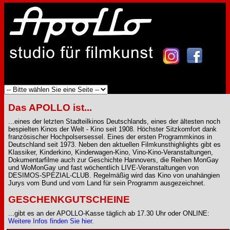
Das APOLLO ist...
...eines der letzten Stadteilkinos Deutschlands, eines der ältesten noch
bespielten Kinos der Welt - Kino seit 1908. Höchster Sitzkomfort dank
französischer Hochpolsersessel. Eines der ersten Programmkinos in
Deutschland seit 1973. Neben den aktuellen Filmkunsthighlights gibt es
Klassiker, Kinderkino, Kinderwagen-Kino, Vino-Kino-Veranstaltungen,
Dokumentarfilme auch zur Geschichte Hannovers, die Reihen MonGay
und WoMonGay und fast wöchentlich LIVE-Veranstaltungen von
DESIMOS-SPEZIAL-CLUB. Regelmäßig wird das Kino von unahängien
Jurys vom Bund und vom Land für sein Programm ausgezeichnet.
GESCHENKGUTSCHEINE
...gibt es an der APOLLO-Kasse täglich ab 17.30 Uhr oder ONLINE:
Weitere Infos finden Sie hier.