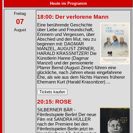
Heute im Programm
Freitag
18:00: Der verlorene Mann
07
Eine berührende Geschichte
über Liebe und Freundschaft,
August
Erinnern und Vergessen, über
Abschied und den Mut, neu zu
beginnen mit: DAGMAR
MANZEL, AUGUST ZIRNER,
HARALD KRASSNITZER! Die
Künstlerin Hanne (Dagmar
Manzel) und der pensionierte
Pfarrer Bernd (August Zirner) führen eine
glückliche, nach Jahren etwas eingefahrene
Ehe, als wie aus dem Nichts Hannes früherer
Ehemann Kurt (Harald Krassnitzer) ...
20:15: ROSE
SILBERNER BÄR -
Filmfestspiele Berlin! Der neue
Film mit SANDRA HÜLLER
nach der Premiere bei den
Filmfestspielen Berlin jetzt im