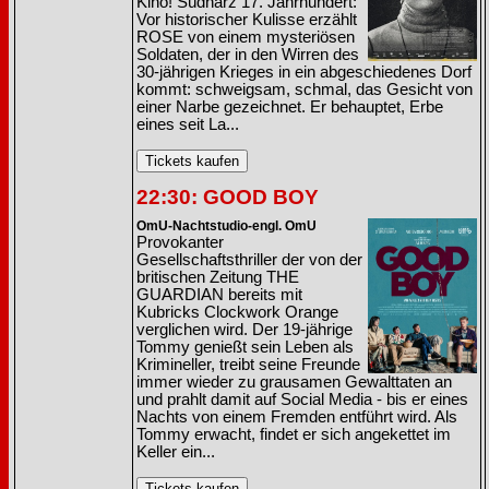
Kino! Südharz 17. Jahrhundert:
Vor historischer Kulisse erzählt
ROSE von einem mysteriösen
Soldaten, der in den Wirren des
30-jährigen Krieges in ein abgeschiedenes Dorf
kommt: schweigsam, schmal, das Gesicht von
einer Narbe gezeichnet. Er behauptet, Erbe
eines seit La...
22:30: GOOD BOY
OmU-Nachtstudio-engl. OmU
Provokanter
Gesellschaftsthriller der von der
britischen Zeitung THE
GUARDIAN bereits mit
Kubricks Clockwork Orange
verglichen wird. Der 19-jährige
Tommy genießt sein Leben als
Krimineller, treibt seine Freunde
immer wieder zu grausamen Gewalttaten an
und prahlt damit auf Social Media - bis er eines
Nachts von einem Fremden entführt wird. Als
Tommy erwacht, findet er sich angekettet im
Keller ein...