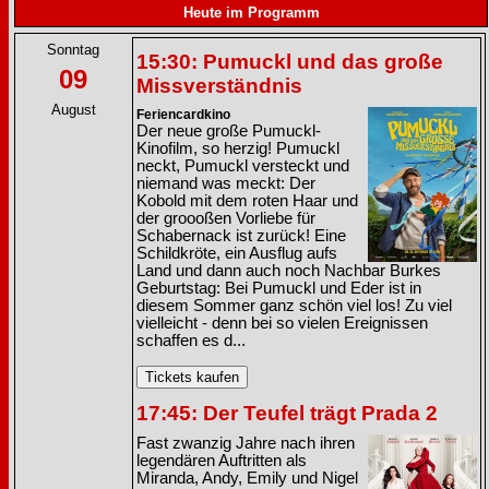
Heute im Programm
Sonntag
15:30: Pumuckl und das große
09
Missverständnis
August
Feriencardkino
Der neue große Pumuckl-
Kinofilm, so herzig! Pumuckl
neckt, Pumuckl versteckt und
niemand was meckt: Der
Kobold mit dem roten Haar und
der groooßen Vorliebe für
Schabernack ist zurück! Eine
Schildkröte, ein Ausflug aufs
Land und dann auch noch Nachbar Burkes
Geburtstag: Bei Pumuckl und Eder ist in
diesem Sommer ganz schön viel los! Zu viel
vielleicht - denn bei so vielen Ereignissen
schaffen es d...
17:45: Der Teufel trägt Prada 2
Fast zwanzig Jahre nach ihren
legendären Auftritten als
Miranda, Andy, Emily und Nigel