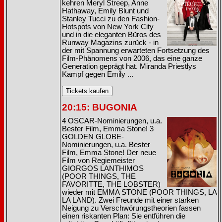
kehren Meryl Streep, Anne
Hathaway, Emily Blunt und
Stanley Tucci zu den Fashion-
Hotspots von New York City
und in die eleganten Büros des
Runway Magazins zurück - in
der mit Spannung erwarteten Fortsetzung des
Film-Phänomens von 2006, das eine ganze
Generation geprägt hat. Miranda Priestlys
Kampf gegen Emily ...
20:15: BUGONIA
4 OSCAR-Nominierungen, u.a.
Bester Film, Emma Stone! 3
GOLDEN GLOBE-
Nominierungen, u.a. Bester
Film, Emma Stone! Der neue
Film von Regiemeister
GIORGOS LANTHIMOS
(POOR THINGS, THE
FAVORITTE, THE LOBSTER)
wieder mit EMMA STONE (POOR THINGS, LA
LA LAND). Zwei Freunde mit einer starken
Neigung zu Verschwörungstheorien fassen
einen riskanten Plan: Sie entführen die