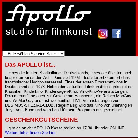
Das APOLLO ist...
...eines der letzten Stadteilkinos Deutschlands, eines der ältesten noch
bespielten Kinos der Welt - Kino seit 1908. Höchster Sitzkomfort dank
französischer Hochpolsersessel. Eines der ersten Programmkinos in
Deutschland seit 1973. Neben den aktuellen Filmkunsthighlights gibt es
Klassiker, Kinderkino, Kinderwagen-Kino, Vino-Kino-Veranstaltungen,
Dokumentarfilme auch zur Geschichte Hannovers, die Reihen MonGay
und WoMonGay und fast wöchentlich LIVE-Veranstaltungen von
DESIMOS-SPEZIAL-CLUB. Regelmäßig wird das Kino von unahängien
Jurys vom Bund und vom Land für sein Programm ausgezeichnet.
GESCHENKGUTSCHEINE
...gibt es an der APOLLO-Kasse täglich ab 17.30 Uhr oder ONLINE:
Weitere Infos finden Sie hier.