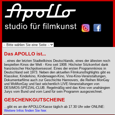
Das APOLLO ist...
...eines der letzten Stadteilkinos Deutschlands, eines der ältesten noch
bespielten Kinos der Welt - Kino seit 1908. Höchster Sitzkomfort dank
französischer Hochpolsersessel. Eines der ersten Programmkinos in
Deutschland seit 1973. Neben den aktuellen Filmkunsthighlights gibt es
Klassiker, Kinderkino, Kinderwagen-Kino, Vino-Kino-Veranstaltungen,
Dokumentarfilme auch zur Geschichte Hannovers, die Reihen MonGay
und WoMonGay und fast wöchentlich LIVE-Veranstaltungen von
DESIMOS-SPEZIAL-CLUB. Regelmäßig wird das Kino von unahängien
Jurys vom Bund und vom Land für sein Programm ausgezeichnet.
GESCHENKGUTSCHEINE
...gibt es an der APOLLO-Kasse täglich ab 17.30 Uhr oder ONLINE:
Weitere Infos finden Sie hier.