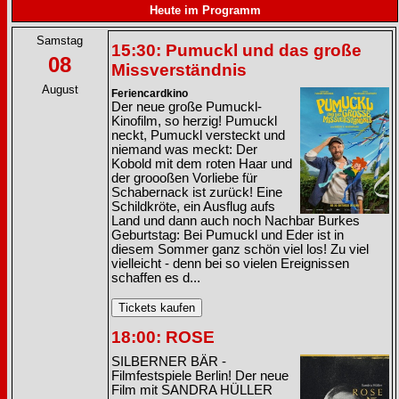
Heute im Programm
Samstag
15:30: Pumuckl und das große
08
Missverständnis
August
Feriencardkino
Der neue große Pumuckl-
Kinofilm, so herzig! Pumuckl
neckt, Pumuckl versteckt und
niemand was meckt: Der
Kobold mit dem roten Haar und
der groooßen Vorliebe für
Schabernack ist zurück! Eine
Schildkröte, ein Ausflug aufs
Land und dann auch noch Nachbar Burkes
Geburtstag: Bei Pumuckl und Eder ist in
diesem Sommer ganz schön viel los! Zu viel
vielleicht - denn bei so vielen Ereignissen
schaffen es d...
18:00: ROSE
SILBERNER BÄR -
Filmfestspiele Berlin! Der neue
Film mit SANDRA HÜLLER