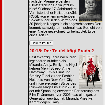
nach der Premiere bei den
Filmfestspielen Berlin jetzt im
Kino! Südharz 17. Jahrhundert:
Vor historischer Kulisse erzählt
ROSE von einem mysteriösen
Soldaten, der in den Wirren des
30-jährigen Krieges in ein abgeschiedenes Dorf
kommt: schweigsam, schmal, das Gesicht von
einer Narbe gezeichnet. Er behauptet, Erbe
eines seit La...
20:15: Der Teufel trägt Prada 2
Fast zwanzig Jahre nach ihren
legendären Auftritten als
Miranda, Andy, Emily und Nigel
kehren Meryl Streep, Anne
Hathaway, Emily Blunt und
Stanley Tucci zu den Fashion-
Hotspots von New York City
und in die eleganten Büros des
Runway Magazins zurück - in
der mit Spannung erwarteten Fortsetzung des
Film-Phänomens von 2006, das eine ganze
Generation geprägt hat. Miranda Priestlys
Kampf gegen Emily ...