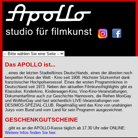
Das APOLLO ist...
...eines der letzten Stadteilkinos Deutschlands, eines der ältesten noch
bespielten Kinos der Welt - Kino seit 1908. Höchster Sitzkomfort dank
französischer Hochpolsersessel. Eines der ersten Programmkinos in
Deutschland seit 1973. Neben den aktuellen Filmkunsthighlights gibt es
Klassiker, Kinderkino, Kinderwagen-Kino, Vino-Kino-Veranstaltungen,
Dokumentarfilme auch zur Geschichte Hannovers, die Reihen MonGay
und WoMonGay und fast wöchentlich LIVE-Veranstaltungen von
DESIMOS-SPEZIAL-CLUB. Regelmäßig wird das Kino von unahängien
Jurys vom Bund und vom Land für sein Programm ausgezeichnet.
GESCHENKGUTSCHEINE
...gibt es an der APOLLO-Kasse täglich ab 17.30 Uhr oder ONLINE:
Weitere Infos finden Sie hier.