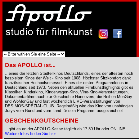
Das APOLLO ist...
...eines der letzten Stadteilkinos Deutschlands, eines der ältesten noch
bespielten Kinos der Welt - Kino seit 1908. Höchster Sitzkomfort dank
französischer Hochpolsersessel. Eines der ersten Programmkinos in
Deutschland seit 1973. Neben den aktuellen Filmkunsthighlights gibt es
Klassiker, Kinderkino, Kinderwagen-Kino, Vino-Kino-Veranstaltungen,
Dokumentarfilme auch zur Geschichte Hannovers, die Reihen MonGay
und WoMonGay und fast wöchentlich LIVE-Veranstaltungen von
DESIMOS-SPEZIAL-CLUB. Regelmäßig wird das Kino von unahängien
Jurys vom Bund und vom Land für sein Programm ausgezeichnet.
GESCHENKGUTSCHEINE
...gibt es an der APOLLO-Kasse täglich ab 17.30 Uhr oder ONLINE:
Weitere Infos finden Sie hier.