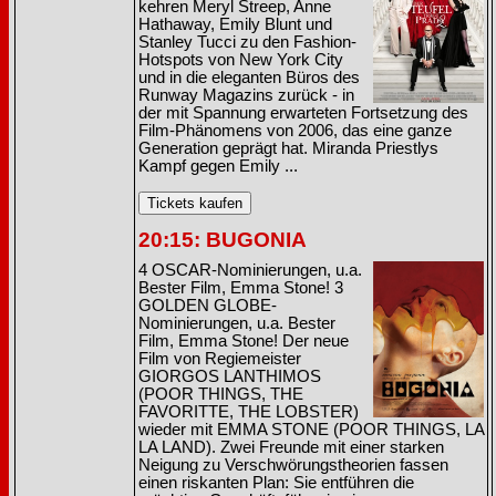
kehren Meryl Streep, Anne
Hathaway, Emily Blunt und
Stanley Tucci zu den Fashion-
Hotspots von New York City
und in die eleganten Büros des
Runway Magazins zurück - in
der mit Spannung erwarteten Fortsetzung des
Film-Phänomens von 2006, das eine ganze
Generation geprägt hat. Miranda Priestlys
Kampf gegen Emily ...
20:15: BUGONIA
4 OSCAR-Nominierungen, u.a.
Bester Film, Emma Stone! 3
GOLDEN GLOBE-
Nominierungen, u.a. Bester
Film, Emma Stone! Der neue
Film von Regiemeister
GIORGOS LANTHIMOS
(POOR THINGS, THE
FAVORITTE, THE LOBSTER)
wieder mit EMMA STONE (POOR THINGS, LA
LA LAND). Zwei Freunde mit einer starken
Neigung zu Verschwörungstheorien fassen
einen riskanten Plan: Sie entführen die