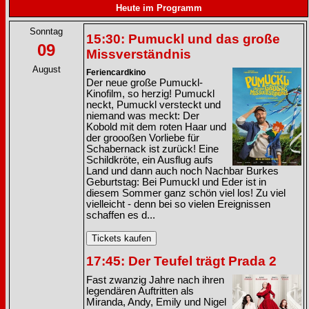
Heute im Programm
Sonntag
15:30: Pumuckl und das große
09
Missverständnis
August
Feriencardkino
Der neue große Pumuckl-
Kinofilm, so herzig! Pumuckl
neckt, Pumuckl versteckt und
niemand was meckt: Der
Kobold mit dem roten Haar und
der groooßen Vorliebe für
Schabernack ist zurück! Eine
Schildkröte, ein Ausflug aufs
Land und dann auch noch Nachbar Burkes
Geburtstag: Bei Pumuckl und Eder ist in
diesem Sommer ganz schön viel los! Zu viel
vielleicht - denn bei so vielen Ereignissen
schaffen es d...
17:45: Der Teufel trägt Prada 2
Fast zwanzig Jahre nach ihren
legendären Auftritten als
Miranda, Andy, Emily und Nigel