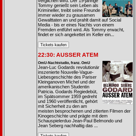
verglichen wird. Der 19-jährige
Tommy genießt sein Leben als
Krimineller, treibt seine Freunde
immer wieder zu grausamen
Gewalttaten an und prahlt damit auf Social
Media - bis er eines Nachts von einem
Fremden entführt wird. Als Tommy erwacht,
findet er sich angekettet im Keller ein...
22:30: AUSSER ATEM
OmU-Nachtstudio, franz. OmU
Jean-Luc Godards revolutionär
inszenierte Nouvelle-Vague-
Liebesgeschichte des Pariser
Kleinganoven Michel und der
amerikanischen Studentin
Patricia. Godards Regiedebüt,
im Spätsommer 1959 gedreht
und 1960 veröffentlicht, gehört
mit Sicherheit zu den am
meisten besprochenen und zitierten Filmen der
Kinogeschichte und prägte mit dem
Schauspielerduo Jean-Paul Belmondo und
Jean Seberg nachhaltig das ...