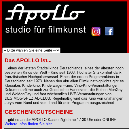
Das APOLLO ist...
...eines der letzten Stadteilkinos Deutschlands, eines der ältesten noch
bespielten Kinos der Welt - Kino seit 1908. Höchster Sitzkomfort dank
französischer Hochpolsersessel. Eines der ersten Programmkinos in
Deutschland seit 1973. Neben den aktuellen Filmkunsthighlights gibt es
Klassiker, Kinderkino, Kinderwagen-Kino, Vino-Kino-Veranstaltungen,
Dokumentarfilme auch zur Geschichte Hannovers, die Reihen MonGay
und WoMonGay und fast wöchentlich LIVE-Veranstaltungen von
DESIMOS-SPEZIAL-CLUB. Regelmäßig wird das Kino von unahängien
Jurys vom Bund und vom Land für sein Programm ausgezeichnet.
GESCHENKGUTSCHEINE
...gibt es an der APOLLO-Kasse täglich ab 17.30 Uhr oder ONLINE:
Weitere Infos finden Sie hier.