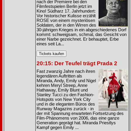
nach der Premiere bei den
Filmfestspielen Berlin jetzt im
Kino! Südharz 17. Jahrhundert:
Vor historischer Kulisse erzählt
ROSE von einem mysteriösen
Soldaten, der in den Wirren des
30-jährigen Krieges in ein abgeschiedenes Dorf
kommt: schweigsam, schmal, das Gesicht von
einer Narbe gezeichnet. Er behauptet, Erbe
eines seit La...
20:15: Der Teufel trägt Prada 2
Fast zwanzig Jahre nach ihren
legendären Auftritten als
Miranda, Andy, Emily und Nigel
kehren Meryl Streep, Anne
Hathaway, Emily Blunt und
Stanley Tucci zu den Fashion-
Hotspots von New York City
und in die eleganten Büros des
Runway Magazins zurück - in
der mit Spannung erwarteten Fortsetzung des
Film-Phänomens von 2006, das eine ganze
Generation geprägt hat. Miranda Priestlys
Kampf gegen Emily ...