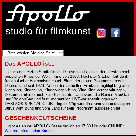
Das APOLLO ist...
...eines der letzten Stadteilkinos Deutschlands, eines der ältesten noch
bespielten Kinos der Welt - Kino seit 1908. Höchster Sitzkomfort dank
französischer Hochpolsersessel. Eines der ersten Programmkinos in
Deutschland seit 1973. Neben den aktuellen Filmkunsthighlights gibt es
Klassiker, Kinderkino, Kinderwagen-Kino, Vino-Kino-Veranstaltungen,
Dokumentarfilme auch zur Geschichte Hannovers, die Reihen MonGay
und WoMonGay und fast wöchentlich LIVE-Veranstaltungen von
DESIMOS-SPEZIAL-CLUB. Regelmäßig wird das Kino von unahängien
Jurys vom Bund und vom Land für sein Programm ausgezeichnet.
GESCHENKGUTSCHEINE
...gibt es an der APOLLO-Kasse täglich ab 17.30 Uhr oder ONLINE:
Weitere Infos finden Sie hier.