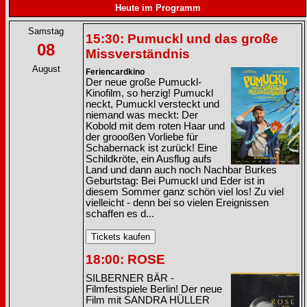
Heute im Programm
Samstag
15:30: Pumuckl und das große
08
Missverständnis
August
Feriencardkino
Der neue große Pumuckl-
Kinofilm, so herzig! Pumuckl
neckt, Pumuckl versteckt und
niemand was meckt: Der
Kobold mit dem roten Haar und
der groooßen Vorliebe für
Schabernack ist zurück! Eine
Schildkröte, ein Ausflug aufs
Land und dann auch noch Nachbar Burkes
Geburtstag: Bei Pumuckl und Eder ist in
diesem Sommer ganz schön viel los! Zu viel
vielleicht - denn bei so vielen Ereignissen
schaffen es d...
18:00: ROSE
SILBERNER BÄR -
Filmfestspiele Berlin! Der neue
Film mit SANDRA HÜLLER