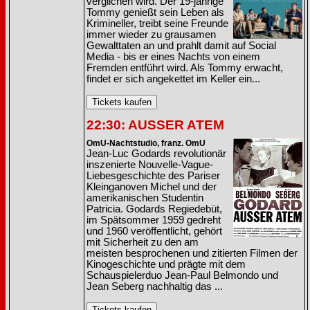
verglichen wird. Der 19-jährige
Tommy genießt sein Leben als
Krimineller, treibt seine Freunde
immer wieder zu grausamen
Gewalttaten an und prahlt damit auf Social
Media - bis er eines Nachts von einem
Fremden entführt wird. Als Tommy erwacht,
findet er sich angekettet im Keller ein...
22:30: AUSSER ATEM
OmU-Nachtstudio, franz. OmU
Jean-Luc Godards revolutionär
inszenierte Nouvelle-Vague-
Liebesgeschichte des Pariser
Kleinganoven Michel und der
amerikanischen Studentin
Patricia. Godards Regiedebüt,
im Spätsommer 1959 gedreht
und 1960 veröffentlicht, gehört
mit Sicherheit zu den am
meisten besprochenen und zitierten Filmen der
Kinogeschichte und prägte mit dem
Schauspielerduo Jean-Paul Belmondo und
Jean Seberg nachhaltig das ...