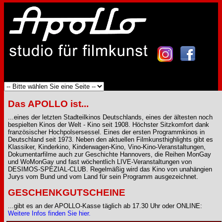
Das APOLLO ist...
...eines der letzten Stadteilkinos Deutschlands, eines der ältesten noch
bespielten Kinos der Welt - Kino seit 1908. Höchster Sitzkomfort dank
französischer Hochpolsersessel. Eines der ersten Programmkinos in
Deutschland seit 1973. Neben den aktuellen Filmkunsthighlights gibt es
Klassiker, Kinderkino, Kinderwagen-Kino, Vino-Kino-Veranstaltungen,
Dokumentarfilme auch zur Geschichte Hannovers, die Reihen MonGay
und WoMonGay und fast wöchentlich LIVE-Veranstaltungen von
DESIMOS-SPEZIAL-CLUB. Regelmäßig wird das Kino von unahängien
Jurys vom Bund und vom Land für sein Programm ausgezeichnet.
GESCHENKGUTSCHEINE
...gibt es an der APOLLO-Kasse täglich ab 17.30 Uhr oder ONLINE:
Weitere Infos finden Sie hier.