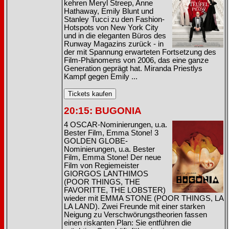
kehren Meryl Streep, Anne
Hathaway, Emily Blunt und
Stanley Tucci zu den Fashion-
Hotspots von New York City
und in die eleganten Büros des
Runway Magazins zurück - in
der mit Spannung erwarteten Fortsetzung des
Film-Phänomens von 2006, das eine ganze
Generation geprägt hat. Miranda Priestlys
Kampf gegen Emily ...
20:15: BUGONIA
4 OSCAR-Nominierungen, u.a.
Bester Film, Emma Stone! 3
GOLDEN GLOBE-
Nominierungen, u.a. Bester
Film, Emma Stone! Der neue
Film von Regiemeister
GIORGOS LANTHIMOS
(POOR THINGS, THE
FAVORITTE, THE LOBSTER)
wieder mit EMMA STONE (POOR THINGS, LA
LA LAND). Zwei Freunde mit einer starken
Neigung zu Verschwörungstheorien fassen
einen riskanten Plan: Sie entführen die