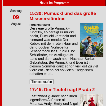
Heute im Programm
Sonntag
15:30: Pumuckl und das große
09
Missverständnis
August
Feriencardkino
Der neue große Pumuckl-
Kinofilm, so herzig! Pumuckl
neckt, Pumuckl versteckt und
niemand was meckt: Der
Kobold mit dem roten Haar und
der groooßen Vorliebe für
Schabernack ist zurück! Eine
Schildkröte, ein Ausflug aufs
Land und dann auch noch Nachbar Burkes
Geburtstag: Bei Pumuckl und Eder ist in
diesem Sommer ganz schön viel los! Zu viel
vielleicht - denn bei so vielen Ereignissen
schaffen es d...
17:45: Der Teufel trägt Prada 2
Fast zwanzig Jahre nach ihren
legendären Auftritten als
Miranda, Andy, Emily und Nigel