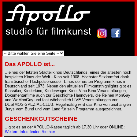
Das APOLLO ist...
...eines der letzten Stadteilkinos Deutschlands, eines der ältesten noch
bespielten Kinos der Welt - Kino seit 1908. Höchster Sitzkomfort dank
französischer Hochpolsersessel. Eines der ersten Programmkinos in
Deutschland seit 1973. Neben den aktuellen Filmkunsthighlights gibt es
Klassiker, Kinderkino, Kinderwagen-Kino, Vino-Kino-Veranstaltungen,
Dokumentarfilme auch zur Geschichte Hannovers, die Reihen MonGay
und WoMonGay und fast wöchentlich LIVE-Veranstaltungen von
DESIMOS-SPEZIAL-CLUB. Regelmäßig wird das Kino von unahängien
Jurys vom Bund und vom Land für sein Programm ausgezeichnet.
GESCHENKGUTSCHEINE
...gibt es an der APOLLO-Kasse täglich ab 17.30 Uhr oder ONLINE:
Weitere Infos finden Sie hier.