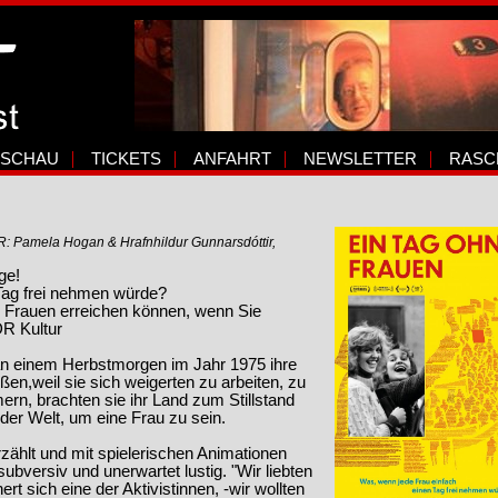
SCHAU
TICKETS
ANFAHRT
NEWSLETTER
RASC
, R: Pamela Hogan & Hrafnhildur Gunnarsdóttir,
ge!
Tag frei nehmen würde?
as Frauen erreichen können, wenn Sie
R Kultur
an einem Herbstmorgen im Jahr 1975 ihre
eßen,weil sie sich weigerten zu arbeiten, zu
rn, brachten sie ihr Land zum Stillstand
 der Welt, um eine Frau zu sein.
zählt und mit spielerischen Animationen
ersiv und unerwartet lustig. "Wir liebten
t sich eine der Aktivistinnen, -wir wollten