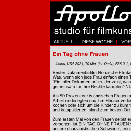
AKTUELL
DIESE WOCHE
VOR
Ein Tag ohne Frauen
Island, USA 2024, 70 Min. (isl. OmU), FSK 0 J.
Bester Dokumentarfilm Nordische Filmta
Was, wenn sich jede Frau einfach einen 
"Ein toller Dokumentarfilm, der zeigt, w
gemeinsam für Ihre Rechte kämpfen"-ND
Als 90 Prozent der isländischen Frauen 
Arbeit niederlegten und ihre Häuser verli
kochen oder sich um die Kinder zu kümme
und katapultierten Island zum besten Ort
Zum ersten Mal von den Frauen selbst er
versehen, ist EIN TAG OHNE FRAUEN subv
unsere chauvinistischen Schweine", erinner