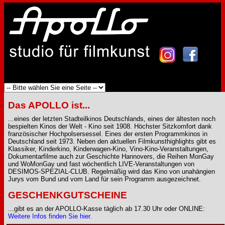
Das APOLLO ist...
...eines der letzten Stadteilkinos Deutschlands, eines der ältesten noch
bespielten Kinos der Welt - Kino seit 1908. Höchster Sitzkomfort dank
französischer Hochpolsersessel. Eines der ersten Programmkinos in
Deutschland seit 1973. Neben den aktuellen Filmkunsthighlights gibt es
Klassiker, Kinderkino, Kinderwagen-Kino, Vino-Kino-Veranstaltungen,
Dokumentarfilme auch zur Geschichte Hannovers, die Reihen MonGay
und WoMonGay und fast wöchentlich LIVE-Veranstaltungen von
DESIMOS-SPEZIAL-CLUB. Regelmäßig wird das Kino von unahängien
Jurys vom Bund und vom Land für sein Programm ausgezeichnet.
GESCHENKGUTSCHEINE
...gibt es an der APOLLO-Kasse täglich ab 17.30 Uhr oder ONLINE:
Weitere Infos finden Sie hier.