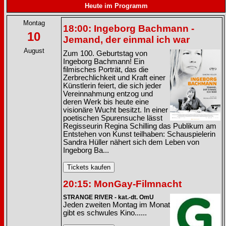
Heute im Programm
Montag
18:00: Ingeborg Bachmann -
10
Jemand, der einmal ich war
August
Zum 100. Geburtstag von
Ingeborg Bachmann! Ein
filmisches Porträt, das die
Zerbrechlichkeit und Kraft einer
Künstlerin feiert, die sich jeder
Vereinnahmung entzog und
deren Werk bis heute eine
visionäre Wucht besitzt. In einer
poetischen Spurensuche lässt
Regisseurin Regina Schilling das Publikum am
Entstehen von Kunst teilhaben: Schauspielerin
Sandra Hüller nähert sich dem Leben von
Ingeborg Ba...
20:15: MonGay-Filmnacht
STRANGE RIVER - kat.-dt. OmU
Jeden zweiten Montag im Monat
gibt es schwules Kino......