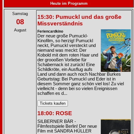
Heute im Programm
Samstag
15:30: Pumuckl und das große
08
Missverständnis
August
Feriencardkino
Der neue große Pumuckl-
Kinofilm, so herzig! Pumuckl
neckt, Pumuckl versteckt und
niemand was meckt: Der
Kobold mit dem roten Haar und
der groooßen Vorliebe für
Schabernack ist zurück! Eine
Schildkröte, ein Ausflug aufs
Land und dann auch noch Nachbar Burkes
Geburtstag: Bei Pumuckl und Eder ist in
diesem Sommer ganz schön viel los! Zu viel
vielleicht - denn bei so vielen Ereignissen
schaffen es d...
18:00: ROSE
SILBERNER BÄR -
Filmfestspiele Berlin! Der neue
Film mit SANDRA HÜLLER