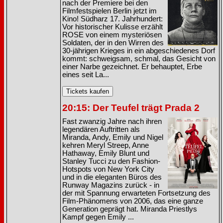
nach der Premiere bei den
Filmfestspielen Berlin jetzt im
Kino! Südharz 17. Jahrhundert:
Vor historischer Kulisse erzählt
ROSE von einem mysteriösen
Soldaten, der in den Wirren des
30-jährigen Krieges in ein abgeschiedenes Dorf
kommt: schweigsam, schmal, das Gesicht von
einer Narbe gezeichnet. Er behauptet, Erbe
eines seit La...
20:15: Der Teufel trägt Prada 2
Fast zwanzig Jahre nach ihren
legendären Auftritten als
Miranda, Andy, Emily und Nigel
kehren Meryl Streep, Anne
Hathaway, Emily Blunt und
Stanley Tucci zu den Fashion-
Hotspots von New York City
und in die eleganten Büros des
Runway Magazins zurück - in
der mit Spannung erwarteten Fortsetzung des
Film-Phänomens von 2006, das eine ganze
Generation geprägt hat. Miranda Priestlys
Kampf gegen Emily ...