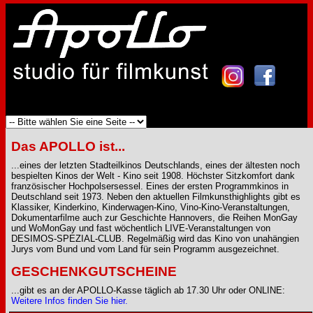
Das APOLLO ist...
...eines der letzten Stadteilkinos Deutschlands, eines der ältesten noch
bespielten Kinos der Welt - Kino seit 1908. Höchster Sitzkomfort dank
französischer Hochpolsersessel. Eines der ersten Programmkinos in
Deutschland seit 1973. Neben den aktuellen Filmkunsthighlights gibt es
Klassiker, Kinderkino, Kinderwagen-Kino, Vino-Kino-Veranstaltungen,
Dokumentarfilme auch zur Geschichte Hannovers, die Reihen MonGay
und WoMonGay und fast wöchentlich LIVE-Veranstaltungen von
DESIMOS-SPEZIAL-CLUB. Regelmäßig wird das Kino von unahängien
Jurys vom Bund und vom Land für sein Programm ausgezeichnet.
GESCHENKGUTSCHEINE
...gibt es an der APOLLO-Kasse täglich ab 17.30 Uhr oder ONLINE:
Weitere Infos finden Sie hier.