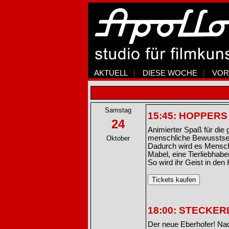
AKTUELL
DIESE WOCHE
VOR
Samstag
15:45: HOPPERS
24
Animierter Spaß für die
menschliche Bewusstsein
Oktober
Dadurch wird es Mensche
Mabel, eine Tierliebhabe
So wird ihr Geist in den 
18:00: STECKER
Der neue Eberhofer! Na