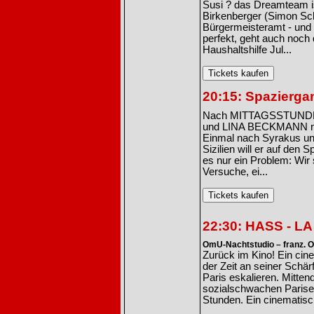
Susi ? das Dreamteam i
Birkenberger (Simon Schw
Bürgermeisteramt - und 
perfekt, geht auch noch
Haushaltshilfe Jul...
20:15: Spazierg
Nach MITTAGSSTUNDE 
und LINA BECKMANN nac
Einmal nach Syrakus und
Sizilien will er auf den
es nur ein Problem: Wir 
Versuche, ei...
22:30: HASS - L
OmU-Nachtstudio – franz.
Zurück im Kino! Ein cine
der Zeit an seiner Schä
Paris eskalieren. Mitten
sozialschwachen Pariser 
Stunden. Ein cinematisch