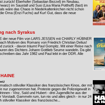
st zurück! Eberhofer (Sebastian Bezzel) im Neubau,
arz) im Saustall und Susi (Lisa Maria Potthoff) (fast) im
als wäre das Chaos in Niederkaltenkirchen nicht schon
 die Oma (Enzi Fuchs) auf Kur! Gut, dass die neue
ang nach Syrakus
der neue Film von LARS JESSEN mit CHARLY HÜBNER
h Motiven des Romans von Friedrich Christian Delius!
 zurück - davon träumt Paul Gompitz. Mit einer Reise nach
 Spuren des Dichters Johann Gottlieb Seume wandeln. Da gibt
schreiben das Jahr 1982 und Paul lebt in der DDR. Alle
A HAINE
 OmU
matisch stilvoller Klassiker des französischen Kinos, der mit
rfe nur zugenommen hat. Proteste gegen die Polizeigewalt in
drinnen - Vinz, Saïd und Hubert - drei Jugendliche aus der
Vorstadt. Gammeln rum, tun nix und alles gleich - in nur 24
 stilvoller Klassiker des französische...