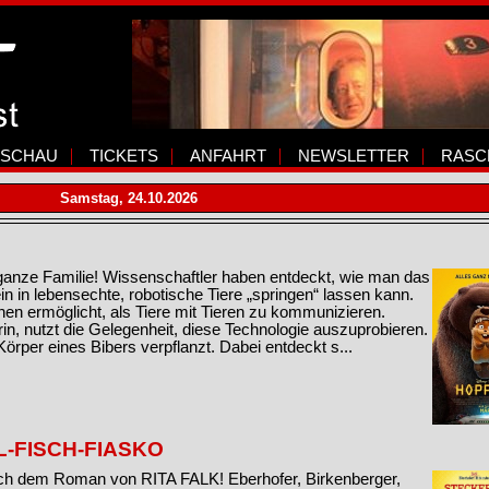
SCHAU
TICKETS
ANFAHRT
NEWSLETTER
RASC
Samstag, 24.10.2026
 ganze Familie! Wissenschaftler haben entdeckt, wie man das
 in lebensechte, robotische Tiere „springen“ lassen kann.
n ermöglicht, als Tiere mit Tieren zu kommunizieren.
rin, nutzt die Gelegenheit, diese Technologie auszuprobieren.
Körper eines Bibers verpflanzt. Dabei entdeckt s...
L-FISCH-FIASKO
ch dem Roman von RITA FALK! Eberhofer, Birkenberger,