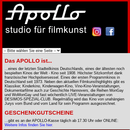
Das APOLLO ist...
...eines der letzten Stadteilkinos Deutschlands, eines der ältesten noch
bespielten Kinos der Welt - Kino seit 1908. Höchster Sitzkomfort dank
französischer Hochpolsersessel. Eines der ersten Programmkinos in
Deutschland seit 1973. Neben den aktuellen Filmkunsthighlights gibt es
Klassiker, Kinderkino, Kinderwagen-Kino, Vino-Kino-Veranstaltungen,
Dokumentarfilme auch zur Geschichte Hannovers, die Reihen MonGay
und WoMonGay und fast wöchentlich LIVE-Veranstaltungen von
DESIMOS-SPEZIAL-CLUB. Regelmäßig wird das Kino von unahängien
Jurys vom Bund und vom Land für sein Programm ausgezeichnet.
GESCHENKGUTSCHEINE
...gibt es an der APOLLO-Kasse täglich ab 17.30 Uhr oder ONLINE:
Weitere Infos finden Sie hier.