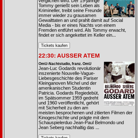
verglichen wird. Der 19-jährige
Tommy genießt sein Leben als
Krimineller, treibt seine Freunde
immer wieder zu grausamen
Gewalttaten an und prahlt damit auf Social
Media - bis er eines Nachts von einem
Fremden entführt wird. Als Tommy erwacht,
findet er sich angekettet im Keller ein...
22:30: AUSSER ATEM
OmU-Nachtstudio, franz. OmU
Jean-Luc Godards revolutionär
inszenierte Nouvelle-Vague-
Liebesgeschichte des Pariser
Kleinganoven Michel und der
amerikanischen Studentin
Patricia. Godards Regiedebüt,
im Spätsommer 1959 gedreht
und 1960 veröffentlicht, gehört
mit Sicherheit zu den am
meisten besprochenen und zitierten Filmen der
Kinogeschichte und prägte mit dem
Schauspielerduo Jean-Paul Belmondo und
Jean Seberg nachhaltig das ...