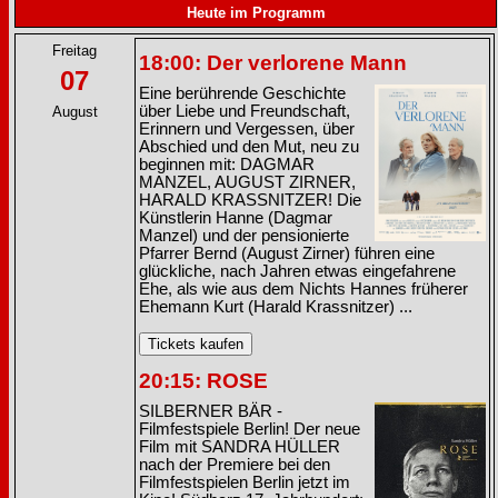
Heute im Programm
Freitag
18:00: Der verlorene Mann
07
Eine berührende Geschichte
über Liebe und Freundschaft,
August
Erinnern und Vergessen, über
Abschied und den Mut, neu zu
beginnen mit: DAGMAR
MANZEL, AUGUST ZIRNER,
HARALD KRASSNITZER! Die
Künstlerin Hanne (Dagmar
Manzel) und der pensionierte
Pfarrer Bernd (August Zirner) führen eine
glückliche, nach Jahren etwas eingefahrene
Ehe, als wie aus dem Nichts Hannes früherer
Ehemann Kurt (Harald Krassnitzer) ...
20:15: ROSE
SILBERNER BÄR -
Filmfestspiele Berlin! Der neue
Film mit SANDRA HÜLLER
nach der Premiere bei den
Filmfestspielen Berlin jetzt im