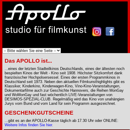
Das APOLLO ist...
...eines der letzten Stadteilkinos Deutschlands, eines der ältesten noch
bespielten Kinos der Welt - Kino seit 1908. Höchster Sitzkomfort dank
französischer Hochpolsersessel. Eines der ersten Programmkinos in
Deutschland seit 1973. Neben den aktuellen Filmkunsthighlights gibt es
Klassiker, Kinderkino, Kinderwagen-Kino, Vino-Kino-Veranstaltungen,
Dokumentarfilme auch zur Geschichte Hannovers, die Reihen MonGay
und WoMonGay und fast wöchentlich LIVE-Veranstaltungen von
DESIMOS-SPEZIAL-CLUB. Regelmäßig wird das Kino von unahängien
Jurys vom Bund und vom Land für sein Programm ausgezeichnet.
GESCHENKGUTSCHEINE
...gibt es an der APOLLO-Kasse täglich ab 17.30 Uhr oder ONLINE:
Weitere Infos finden Sie hier.