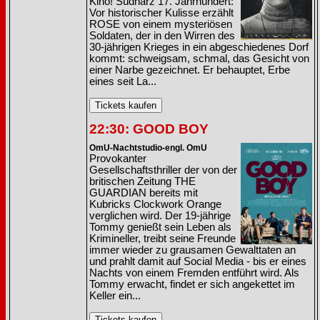
Kino! Südharz 17. Jahrhundert:
Vor historischer Kulisse erzählt
ROSE von einem mysteriösen
Soldaten, der in den Wirren des
30-jährigen Krieges in ein abgeschiedenes Dorf
kommt: schweigsam, schmal, das Gesicht von
einer Narbe gezeichnet. Er behauptet, Erbe
eines seit La...
22:30: GOOD BOY
OmU-Nachtstudio-engl. OmU
Provokanter
Gesellschaftsthriller der von der
britischen Zeitung THE
GUARDIAN bereits mit
Kubricks Clockwork Orange
verglichen wird. Der 19-jährige
Tommy genießt sein Leben als
Krimineller, treibt seine Freunde
immer wieder zu grausamen Gewalttaten an
und prahlt damit auf Social Media - bis er eines
Nachts von einem Fremden entführt wird. Als
Tommy erwacht, findet er sich angekettet im
Keller ein...