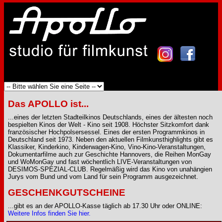
Das APOLLO ist...
...eines der letzten Stadteilkinos Deutschlands, eines der ältesten noch
bespielten Kinos der Welt - Kino seit 1908. Höchster Sitzkomfort dank
französischer Hochpolsersessel. Eines der ersten Programmkinos in
Deutschland seit 1973. Neben den aktuellen Filmkunsthighlights gibt es
Klassiker, Kinderkino, Kinderwagen-Kino, Vino-Kino-Veranstaltungen,
Dokumentarfilme auch zur Geschichte Hannovers, die Reihen MonGay
und WoMonGay und fast wöchentlich LIVE-Veranstaltungen von
DESIMOS-SPEZIAL-CLUB. Regelmäßig wird das Kino von unahängien
Jurys vom Bund und vom Land für sein Programm ausgezeichnet.
GESCHENKGUTSCHEINE
...gibt es an der APOLLO-Kasse täglich ab 17.30 Uhr oder ONLINE:
Weitere Infos finden Sie hier.