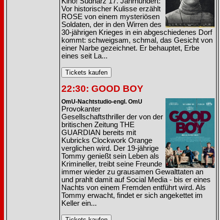
Kino! Südharz 17. Jahrhundert:
Vor historischer Kulisse erzählt
ROSE von einem mysteriösen
Soldaten, der in den Wirren des
30-jährigen Krieges in ein abgeschiedenes Dorf
kommt: schweigsam, schmal, das Gesicht von
einer Narbe gezeichnet. Er behauptet, Erbe
eines seit La...
22:30: GOOD BOY
OmU-Nachtstudio-engl. OmU
Provokanter
Gesellschaftsthriller der von der
britischen Zeitung THE
GUARDIAN bereits mit
Kubricks Clockwork Orange
verglichen wird. Der 19-jährige
Tommy genießt sein Leben als
Krimineller, treibt seine Freunde
immer wieder zu grausamen Gewalttaten an
und prahlt damit auf Social Media - bis er eines
Nachts von einem Fremden entführt wird. Als
Tommy erwacht, findet er sich angekettet im
Keller ein...