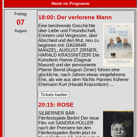
Heute im Programm
Freitag
18:00: Der verlorene Mann
07
Eine berührende Geschichte
über Liebe und Freundschaft,
August
Erinnern und Vergessen, über
Abschied und den Mut, neu zu
beginnen mit: DAGMAR
MANZEL, AUGUST ZIRNER,
HARALD KRASSNITZER! Die
Künstlerin Hanne (Dagmar
Manzel) und der pensionierte
Pfarrer Bernd (August Zirner) führen eine
glückliche, nach Jahren etwas eingefahrene
Ehe, als wie aus dem Nichts Hannes früherer
Ehemann Kurt (Harald Krassnitzer) ...
20:15: ROSE
SILBERNER BÄR -
Filmfestspiele Berlin! Der neue
Film mit SANDRA HÜLLER
nach der Premiere bei den
Filmfestspielen Berlin jetzt im