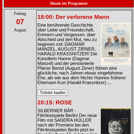
Heute im Programm
Freitag
18:00: Der verlorene Mann
07
Eine berührende Geschichte
über Liebe und Freundschaft,
August
Erinnern und Vergessen, über
Abschied und den Mut, neu zu
beginnen mit: DAGMAR
MANZEL, AUGUST ZIRNER,
HARALD KRASSNITZER! Die
Künstlerin Hanne (Dagmar
Manzel) und der pensionierte
Pfarrer Bernd (August Zirner) führen eine
glückliche, nach Jahren etwas eingefahrene
Ehe, als wie aus dem Nichts Hannes früherer
Ehemann Kurt (Harald Krassnitzer) ...
20:15: ROSE
SILBERNER BÄR -
Filmfestspiele Berlin! Der neue
Film mit SANDRA HÜLLER
nach der Premiere bei den
Filmfestspielen Berlin jetzt im