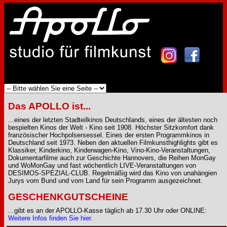
Das APOLLO ist...
...eines der letzten Stadteilkinos Deutschlands, eines der ältesten noch
bespielten Kinos der Welt - Kino seit 1908. Höchster Sitzkomfort dank
französischer Hochpolsersessel. Eines der ersten Programmkinos in
Deutschland seit 1973. Neben den aktuellen Filmkunsthighlights gibt es
Klassiker, Kinderkino, Kinderwagen-Kino, Vino-Kino-Veranstaltungen,
Dokumentarfilme auch zur Geschichte Hannovers, die Reihen MonGay
und WoMonGay und fast wöchentlich LIVE-Veranstaltungen von
DESIMOS-SPEZIAL-CLUB. Regelmäßig wird das Kino von unahängien
Jurys vom Bund und vom Land für sein Programm ausgezeichnet.
GESCHENKGUTSCHEINE
...gibt es an der APOLLO-Kasse täglich ab 17.30 Uhr oder ONLINE:
Weitere Infos finden Sie hier.