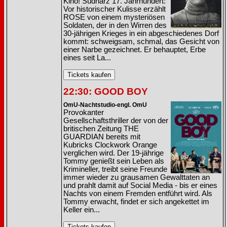
Kino! Südharz 17. Jahrhundert:
Vor historischer Kulisse erzählt
ROSE von einem mysteriösen
Soldaten, der in den Wirren des
30-jährigen Krieges in ein abgeschiedenes Dorf
kommt: schweigsam, schmal, das Gesicht von
einer Narbe gezeichnet. Er behauptet, Erbe
eines seit La...
22:30: GOOD BOY
OmU-Nachtstudio-engl. OmU
Provokanter
Gesellschaftsthriller der von der
britischen Zeitung THE
GUARDIAN bereits mit
Kubricks Clockwork Orange
verglichen wird. Der 19-jährige
Tommy genießt sein Leben als
Krimineller, treibt seine Freunde
immer wieder zu grausamen Gewalttaten an
und prahlt damit auf Social Media - bis er eines
Nachts von einem Fremden entführt wird. Als
Tommy erwacht, findet er sich angekettet im
Keller ein...