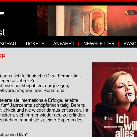
SCHAU
TICKETS
ANFAHRT
NEWSLETTER
RASC
EF
sons, letzte deutsche Diva, Feministin,
egensatz ihrer Zeit.
ld einer hochbegabten, ehrgeizigen,
Welt vorführte, wie man Ruhm und
ierte sie internationale Erfolge, erlebte
ünf Jahrzehnte schöpferisch tätig. Bereits
tlichkeit und nie wieder daraus entlassen. Ihr
cheitern, sich immer wieder neu zu erfinden
fzustehen, macht sie zu einer Expertin des
eutschen Diva"