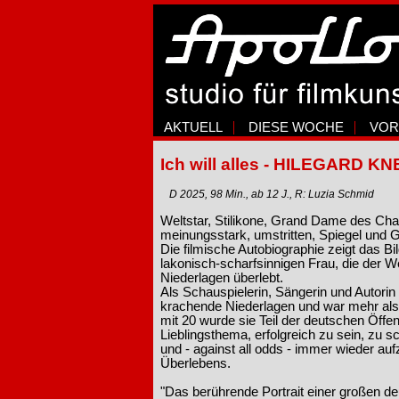
AKTUELL
DIESE WOCHE
VOR
Ich will alles - HILEGARD KN
D 2025, 98 Min., ab 12 J., R: Luzia Schmid
Weltstar, Stilikone, Grand Dame des Chan
meinungsstark, umstritten, Spiegel und G
Die filmische Autobiographie zeigt das Bi
lakonisch-scharfsinnigen Frau, die der 
Niederlagen überlebt.
Als Schauspielerin, Sängerin und Autorin fe
krachende Niederlagen und war mehr als f
mit 20 wurde sie Teil der deutschen Öffen
Lieblingsthema, erfolgreich zu sein, zu s
und - against all odds - immer wieder au
Überlebens.
"Das berührende Portrait einer großen d