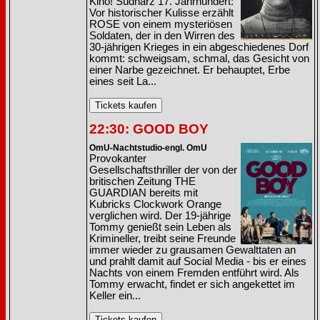
Kino! Südharz 17. Jahrhundert:
Vor historischer Kulisse erzählt
ROSE von einem mysteriösen
Soldaten, der in den Wirren des
30-jährigen Krieges in ein abgeschiedenes Dorf
kommt: schweigsam, schmal, das Gesicht von
einer Narbe gezeichnet. Er behauptet, Erbe
eines seit La...
22:30: GOOD BOY
OmU-Nachtstudio-engl. OmU
Provokanter
Gesellschaftsthriller der von der
britischen Zeitung THE
GUARDIAN bereits mit
Kubricks Clockwork Orange
verglichen wird. Der 19-jährige
Tommy genießt sein Leben als
Krimineller, treibt seine Freunde
immer wieder zu grausamen Gewalttaten an
und prahlt damit auf Social Media - bis er eines
Nachts von einem Fremden entführt wird. Als
Tommy erwacht, findet er sich angekettet im
Keller ein...