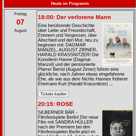
Heute im Programm
Freitag
18:00: Der verlorene Mann
07
Eine berührende Geschichte
über Liebe und Freundschaft,
August
Erinnern und Vergessen, über
Abschied und den Mut, neu zu
beginnen mit: DAGMAR
MANZEL, AUGUST ZIRNER,
HARALD KRASSNITZER! Die
Künstlerin Hanne (Dagmar
Manzel) und der pensionierte
Pfarrer Bernd (August Zirner) führen eine
glückliche, nach Jahren etwas eingefahrene
Ehe, als wie aus dem Nichts Hannes früherer
Ehemann Kurt (Harald Krassnitzer) ...
20:15: ROSE
SILBERNER BÄR -
Filmfestspiele Berlin! Der neue
Film mit SANDRA HÜLLER
nach der Premiere bei den
Filmfestspielen Berlin jetzt im