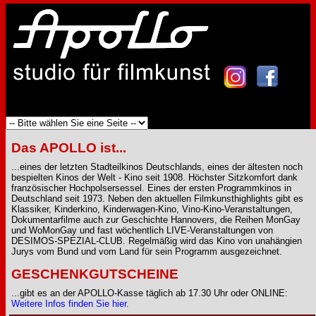
Das APOLLO ist...
...eines der letzten Stadteilkinos Deutschlands, eines der ältesten noch
bespielten Kinos der Welt - Kino seit 1908. Höchster Sitzkomfort dank
französischer Hochpolsersessel. Eines der ersten Programmkinos in
Deutschland seit 1973. Neben den aktuellen Filmkunsthighlights gibt es
Klassiker, Kinderkino, Kinderwagen-Kino, Vino-Kino-Veranstaltungen,
Dokumentarfilme auch zur Geschichte Hannovers, die Reihen MonGay
und WoMonGay und fast wöchentlich LIVE-Veranstaltungen von
DESIMOS-SPEZIAL-CLUB. Regelmäßig wird das Kino von unahängien
Jurys vom Bund und vom Land für sein Programm ausgezeichnet.
GESCHENKGUTSCHEINE
...gibt es an der APOLLO-Kasse täglich ab 17.30 Uhr oder ONLINE:
Weitere Infos finden Sie hier.